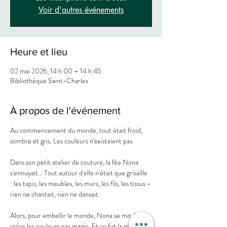
Voir d'autres événements
Heure et lieu
02 mai 2026, 14 h 00 – 14 h 45
Bibliothèque Saint-Charles
À propos de l'événement
Au commencement du monde, tout était froid, 
sombre et gris. Les couleurs n'existaient pas.
Dans son petit atelier de couture, la fée Nona 
s'ennuyait... Tout autour d'elle n'était que grisaille 
: les tapis, les meubles, les murs, les fils, les tissus - 
rien ne chantait, rien ne dansait.
Alors, pour embellir le monde, Nona se mit à 
créer les couleurs par magie. Et ce fut la merveille 