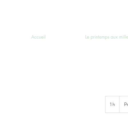
Accueil
Le printemps aux mille
Prix
person
1 h
1
Pr