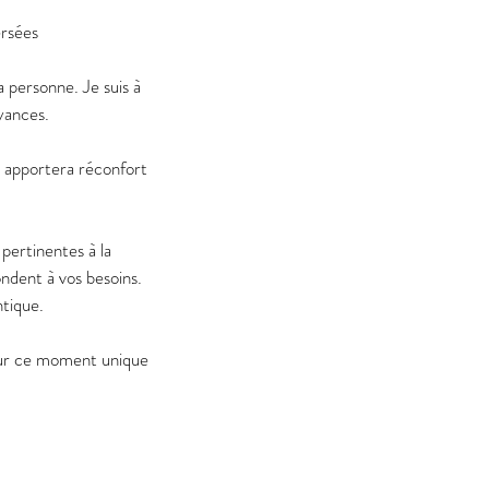
ersées
a personne. Je suis à
yances.
 apportera réconfort
pertinentes à la
ondent à vos besoins.
tique.
pour ce moment unique