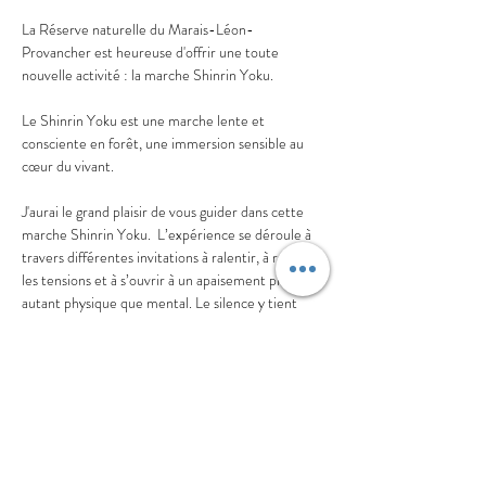
La Réserve naturelle du Marais-Léon-
Provancher est heureuse d'offrir une toute 
nouvelle activité : la marche Shinrin Yoku.
Le Shinrin Yoku est une marche lente et 
consciente en forêt, une immersion sensible au 
cœur du vivant. 
J'aurai le grand plaisir de vous guider dans cette 
marche Shinrin Yoku.  L’expérience se déroule à 
travers différentes invitations à ralentir, à relâcher 
les tensions et à s’ouvrir à un apaisement profond, 
autant physique que mental. Le silence y tient 
une place essentielle, permettant aux sens de 
s’éveiller et de s’affiner en harmonie avec la 
nature.
Je suis guide certifiée depuis 2021 et membre de 
l’Association des guides Shinrin Yoku.
MODALITÉS