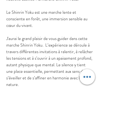
Le Shinrin Yoku est une marche lente et 
consciente en forêt, une immersion sensible au 
cœur du vivant. 
J'aurai le grand plaisir de vous guider dans cette 
marche Shinrin Yoku.  L’expérience se déroule à 
travers différentes invitations à ralentir, à relâcher 
les tensions et à s’ouvrir à un apaisement profond, 
autant physique que mental. Le silence y tient 
une place essentielle, permettant aux sens de 
s’éveiller et de s’affiner en harmonie avec la 
nature.
Je suis guide certifiée depuis 2021 et membre de 
l’Association des guides Shinrin Yoku.
MODALITÉS
En lire plus >